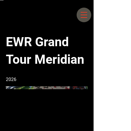
Siegfriedstrasse 66 –
70 10365
Berlin |
+49 30 25044578
EWR Grand
Tour Meridian
2026