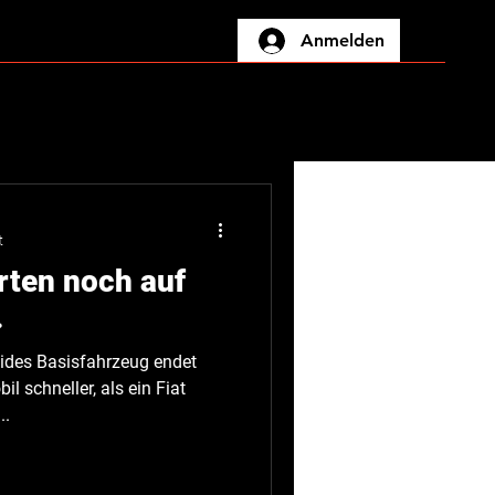
Anmelden
eseminare
Unternehmen
Job
Marktplatz
Blog
t
rten noch auf
.
lides Basisfahrzeug endet
 schneller, als ein Fiat
..