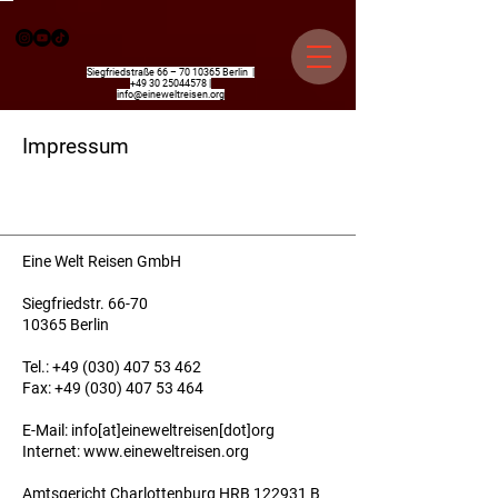
Siegfriedstraße 66 –
70 10365
Berlin |
+49 30 25044578
|
info@eineweltreisen.org
Impressum
Eine Welt Reisen GmbH
Siegfriedstr. 66-70
10365 Berlin
Tel.:
+49 (030) 407 53 462
Fax:
+49 (030) 407 53 464
E-Mail: info[at]eineweltreisen[dot]org
Internet: www.eineweltreisen.org
Amtsgericht Charlottenburg HRB 122931 B