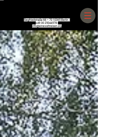
Siegfriedstraße 66 –
70 10365
Berlin |
+49 30 25044578
|
info@eineweltreisen.org