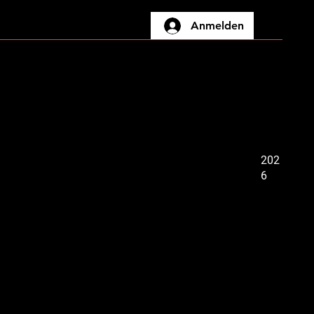
Anmelden
eseminare
Unternehmen
Job
Marktplatz
Blog
202
6