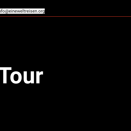
nfo@eineweltreisen.org
Grand Tour Modelle
Galerie
Shop
Reis
Tour