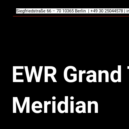
Siegfriedstraße 66 – 70 10365 Berlin | +49 30 25044578 |
i
EWR Grand 
Meridian