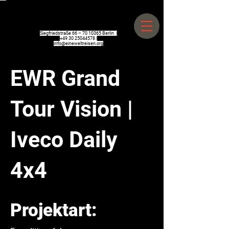
Siegfriedstraße 66 –
70 10365
Berlin |
+49 30 25044578
|
info@eineweltreisen.org
EWR Grand
Tour Vision |
Iveco Daily
4x4
Projektart: