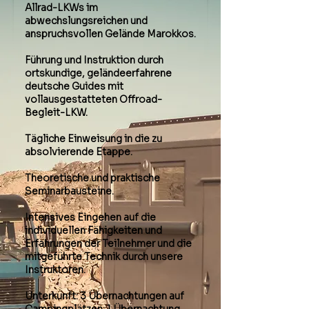
Allrad-LKWs im
abwechslungsreichen und
anspruchsvollen Gelände Marokkos.
Führung und Instruktion durch
ortskundige, geländeerfahrene
deutsche Guides mit
vollausgestatteten Offroad-
Begleit-LKW.
Tägliche Einweisung in die zu
absolvierende Etappe.
Theoretische und praktische
Seminarbausteine.
Intensives Eingehen auf die
individuellen Fähigkeiten und
Erfahrungen der Teilnehmer und die
mitgeführte Technik durch unsere
Instruktoren.
Unterkunft: 3 Übernachtungen auf