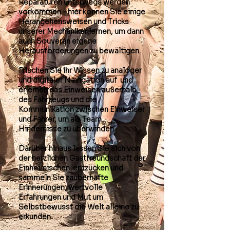
Reparaturen unterwegs werden
vorkommen - hier können Sie einige
Herangehensweisen und Tricks
unserer Mechaniker lernen, um dann
auch Souverän eigene
Herausforderungen zu bewältigen.
Frischen Sie ihr Wissen zu analoger
und digitaler Navigation auf und
erlernen das Einweisen außerhalb
des Fahrzeugs und die
Kommunikation zwischen Einweiser
und Fahrer, um als Team
Hindernisse zu überwinden.
Darüber hinaus lassen Sie sich von
der herzlichen Gastfreundschaft der
Einheimischen entzücken und
sammeln Sie zauberhafte
Erinnerungen, wertvolle
Erfahrungen und Mut um
Selbstbewusst die Welt alleine zu
erkunden.