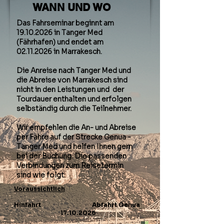
WANN UND WO
Das Fahrseminar beginnt am
19.10.2026
in Tanger Med
(Fährhafen) und endet am
02.11.2026
in Marrakesch.
Die Anreise nach Tanger Med und
die Abreise von Marrakesch sind
nicht in den Leistungen und der
Tourdauer enthalten und erfolgen
selbständig durch die Teilnehmer.
Wir empfehlen die An- und Abreise
per Fähre auf der Strecke Genua -
Tanger Med und helfen Ihnen gern
bei der Buchung. Die passenden
Verbindungen zum Reisetermin
sind wie folgt:
Voraussichtlich
Hinfahrt Abfahrt Genua
17.10.2026