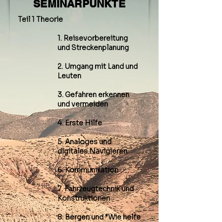
SEMINARPUNKTE
Teil 1 Theorie
1. Reisevorbereitung
und Streckenplanung
2. Umgang mit Land und
Leuten
3. Gefahren erkennen
und vermeiden
4. Erste Hilfe
5. Analoges und
digitales Navigieren
6. Kommunikation
7. Fahrzeugtechnik und
Konstruktionen
8. Bergen und “Wie helfe