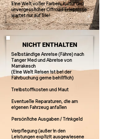
Eine Welt voller Farben, Kultur und
unvergesslicher Offroad Erlebnisse
wartet nur auf Sie!
NICHT ENTHALTEN
Selbständige Anreise (Fähre) nach
Tanger Med und Abreise von
Marrakesch
(Eine Welt Reisen ist bei der
Fährbuchung gerne behilflich)
Treibstoffkosten und Maut
Eventuelle Reparaturen, die am
eigenen Fahrzeug anfallen
Persönliche Ausgaben / Trinkgeld
Verpflegung (außer in den
Leistungen explizit ausgewiesene