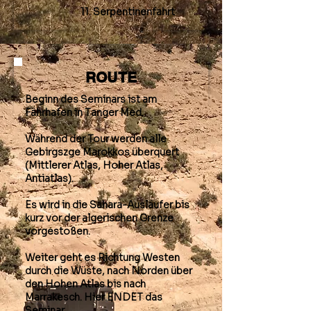
11. Serpentinenfahrt
ROUTE
Beginn des Seminars ist am
Fährhafen in Tanger Med.
Während der Tour werden alle
Gebirgszge Marokkos überquert
(Mittlerer Atlas, Hoher Atlas,
Antiatlas).
Es wird in die Sahara-Ausläufer bis
kurz vor der algerischen Grenze
vorgestoßen.
Weiter geht es Richtung Westen
durch die Wüste, nach Norden über
den Hohen Atlas bis nach
Marrakesch. Hier ENDET das
Seminar.