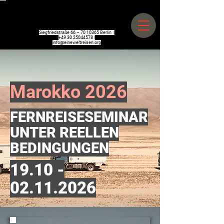
Siegfriedstraße 66 –
70 10365
Berlin |
+49 30 25044578
|
info@eineweltreisen.org
Marokko 2026
FERNREISESEMINAR
UNTER REELLEN
BEDINGUNGEN
19.10 -
02.11.2026