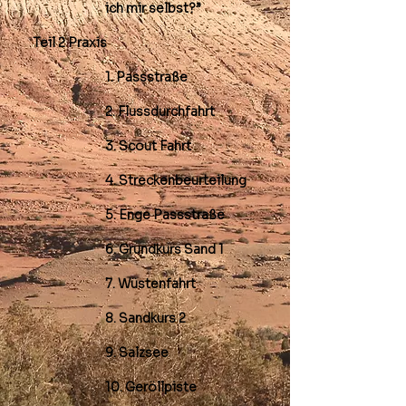
ich mir selbst?”
Teil 2 Praxis
1. Passstraße
2. Flussdurchfahrt
3. Scout Fahrt
4. Streckenbeurteilung
5. Enge Passstraße
6. Grundkurs Sand 1
7. Wüstenfahrt
8. Sandkurs 2
9. Salzsee
10. Geröllpiste