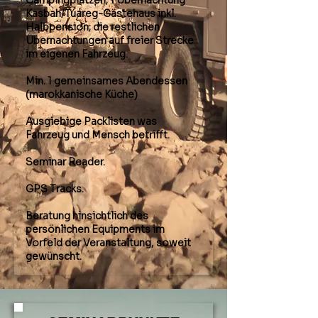
Campingplätzen; 1 Übernachtung
Kasbah/Tuareg-Gästehaus inkl.
Halbpension; die restlichen
Übernachtungen auf freier Strecke
im eigenen Fahrzeug.
Min. 1 gemeinsames Abendessen
(marokkanische Küche)
Ausgiebige Packlisten was
Fahrzeug und Mensch betrifft.
Seminar Reader.
GPS Tracks.
Beratung hinsichtlich des
persönlichen Equipments im
Vorfeld der Veranstaltung, soweit
gewünscht.