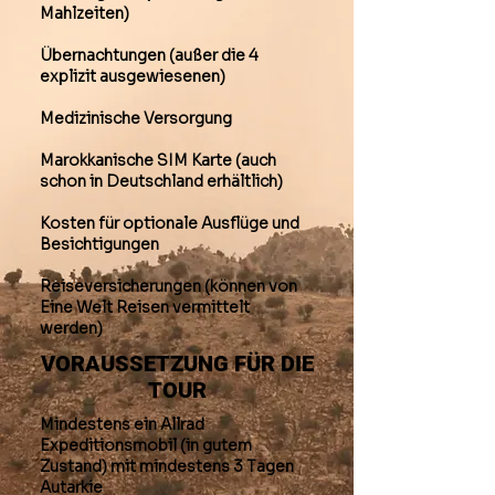
Mahlzeiten)
Übernachtungen (außer die 4
explizit ausgewiesenen)
Medizinische Versorgung
Marokkanische SIM Karte (auch
schon in Deutschland erhältlich)
Kosten für optionale Ausflüge und
Besichtigungen
Reiseversicherungen (können von
Eine Welt Reisen vermittelt
werden)
VORAUSSETZUNG FÜR DIE
TOUR
Mindestens ein Allrad
Expeditionsmobil (in gutem
Zustand) mit mindestens 3 Tagen
Autarkie