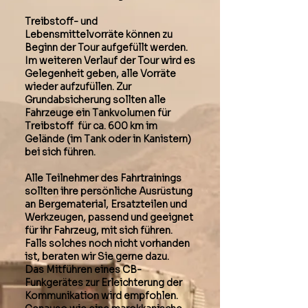
Treibstoff- und
Lebensmittelvorräte können zu
Beginn der Tour aufgefüllt werden.
Im weiteren Verlauf der Tour wird es
Gelegenheit geben, alle Vorräte
wieder aufzufüllen. Zur
Grundabsicherung sollten alle
Fahrzeuge ein Tankvolumen für
Treibstoff für ca. 600 km im
Gelände (im Tank oder in Kanistern)
bei sich führen.
Alle Teilnehmer des Fahrtrainings
sollten ihre persönliche Ausrüstung
an Bergematerial, Ersatzteilen und
Werkzeugen, passend und geeignet
für ihr Fahrzeug, mit sich führen.
Falls solches noch nicht vorhanden
ist, beraten wir Sie gerne dazu.
Das Mitführen eines CB-
Funkgerätes zur Erleichterung der
Kommunikation wird empfohlen.