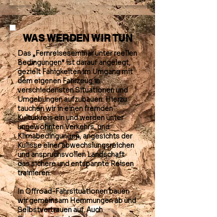
WAS WERDEN WIR TUN
Das „Fernreiseseminar unter reellen
Bedingungen“ ist darauf angelegt,
gezielt Fähigkeiten im Umgang mit
dem eigenen Fahrzeug in
verschiedensten Situationen und
Umgebungen aufzubauen. Hierzu
tauchen wir in einen fremden
Kulturkreis ein und werden unter
ungewohnten Verkehrs, und
Klimabedingungen, angesichts der
Kulisse einer abwechslungsreichen
und anspruchsvollen Landschaft
das sichere und entspannte Reisen
trainieren.
In Offroad-Fahrsituationen bauen
wir gemeinsam Hemmungen ab und
Selbstvertrauen auf. Auch