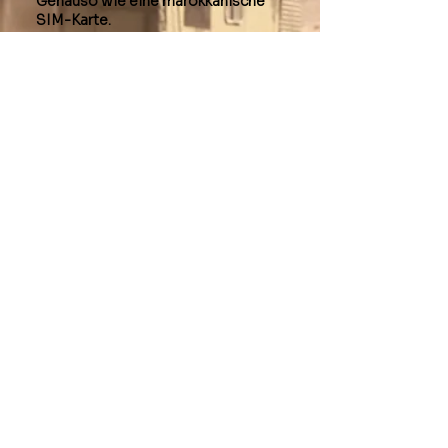
Genauso wie eine marokkanische
SIM-Karte.
Die Strecke ist von der
Teilnehmergruppe im Konvoi zu
bewältigen. Dabei kann es jederzeit
vorkommen, dass auch mal ein
Fahrzeug stecken bleibt. Dann ist
Teamarbeit gefragt, um das
festsitzende Fahrzeug mit
vereinten Kräften wieder zu
befreien. Wir lassen niemanden
zurück. Bei Pannen organisieren wir
gemeinsam die Bergung oder
Reparatur.
Als Bekleidung für das Fahrtraining
empfehlen wir bequeme sowohl
leichte als auch wetterfeste
Kleidung (+ Satz Arbeitskleidung)
sowie ein dem Gelände
angemessenes Schuhwerk. Steine,
Sand, Staub, Wasser, Sonne und
ungünstige Witterungsbedingungen