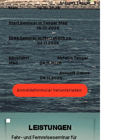
Ankunft Tanger
Med
19.10.2026
Start Seminar in Tanger Med
19.10.2026
Ende Seminar in Marrakech ca.
02.11.2026
Rückfahrt Abfahrt Tanger
Med
04.11.2026
Ankunft Genua
06.11.2026
Anmeldeformular herunterladen
LEISTUNGEN
Fahr- und Fernreiseseminar für