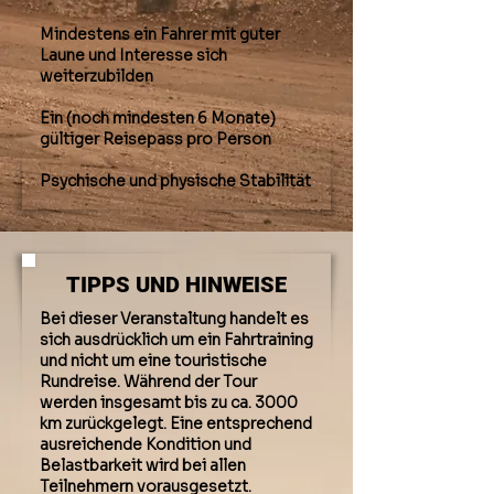
Mindestens ein Fahrer mit guter
Laune und Interesse sich
weiterzubilden
Ein (noch mindesten 6 Monate)
gültiger Reisepass pro Person
Psychische und physische Stabilität
TIPPS UND HINWEISE
Bei dieser Veranstaltung handelt es
sich ausdrücklich um ein Fahrtraining
und nicht um eine touristische
Rundreise. Während der Tour
werden insgesamt bis zu ca. 3000
km zurückgelegt. Eine entsprechend
ausreichende Kondition und
Belastbarkeit wird bei allen
Teilnehmern vorausgesetzt.