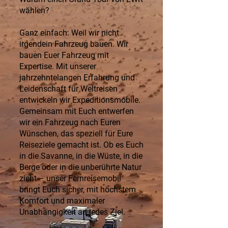
wählen?
Ganz einfach: Weil wir nicht
irgendein Fahrzeug bauen. Wir
bauen Euer Fahrzeug mit
Expertise. Mit unserer
jahrzehntelangen Erfahrung und
Leidenschaft für Weltreisen
entwickeln wir Expeditionsmobile.
Gemeinsam mit Euch entwerfen
wir ein Fahrzeug nach Euren
Wünschen, das speziell für Eure
Reiseziele gemacht ist. Ob es Euch
in die Savanne, in die Wüste, in die
Berge oder in die unberührte Natur
zieht – unser Fernreisemobil
bringt Euch sicher, mit höchstem
Komfort und maximaler
Unabhängigkeit an jedes Ziel.