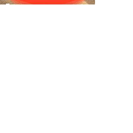
Reiseseminare
Reisen mit Sinn: Fahrseminare,
Expeditionen und Studienreisen.
Erleben Sie die Welt auf eine neue
Weise. Unsere Reisen kombinieren
intensive Lernmöglichkeiten mit
faszinierenden Erlebnissen.
zu den Touren