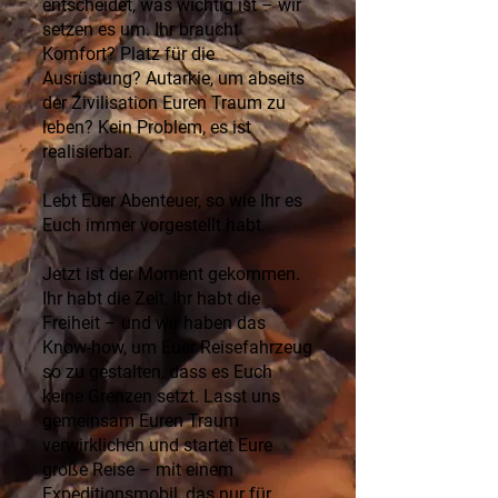
entscheidet, was wichtig ist – wir
setzen es um. Ihr braucht
Komfort? Platz für die
Ausrüstung? Autarkie, um abseits
der Zivilisation Euren Traum zu
leben? Kein Problem, es ist
realisierbar.
Lebt Euer Abenteuer, so wie Ihr es
Euch immer vorgestellt habt.
Jetzt ist der Moment gekommen.
Ihr habt die Zeit, Ihr habt die
Freiheit – und wir haben das
Know-how, um Euer Reisefahrzeug
so zu gestalten, dass es Euch
keine Grenzen setzt. Lasst uns
gemeinsam Euren Traum
verwirklichen und startet Eure
große Reise – mit einem
Expeditionsmobil, das nur für