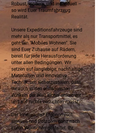
Robust, modern, und individuell –
so wird Euer Traumfahrzeug
Realität.
Unsere Expeditionsfahrzeuge sind
mehr als nur Transportmittel, es
geht um "Mobiles Wohnen". Sie
sind Euer Zuhause auf Rädern,
bereit für jede Herausforderung
unter allen Bedingungen. Wir
setzen auf langlebige, nachhaltige
Materialien und innovative
Technik, um sicherzustellen, dass
Ihr auch in den entlegensten
Winkeln der Welt sicher ankommt
und auf nichts verzichten müsst.
Der Innenraum? Ergonomisch
sinnvoll und trotzdem ganz nach
Euren Wünschen gestaltet. Ihr