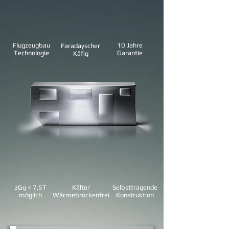
Flugzeugbau
10 Jahre
Faradayscher
Technologie
Garantie
Käfig
zGg < 7,5T
Kälte/
Selbsttragende
möglich
Wärmebrückenfrei
Konstruktion