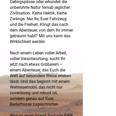
Gebirgspässe oder erkundet die
unberührte Natur fernab jeglicher
Zivilisation. Keine Hektik. Keine
Zwänge. Nur Ihr, Euer Fahrzeug
und die Freiheit. Klingt das nach
dem Abenteuer, von dem Ihr immer
geträumt habt? Mit uns kann das
Wirklichkeit werden.
Nach einem Leben voller Arbeit,
voller Verantwortung, sucht Ihr
jetzt nach etwas Größerem –
einem Abenteuer, das Euch die
Welt auf besondere Weise erleben
lässt. Und das beginnt mit einem
Weltreisemobil, das nicht nur
zuverlässig und robust ist,
sondern genau auf Eure
Bedürfnisse zugeschnitten.
Warum einen Grand Tour von EWR